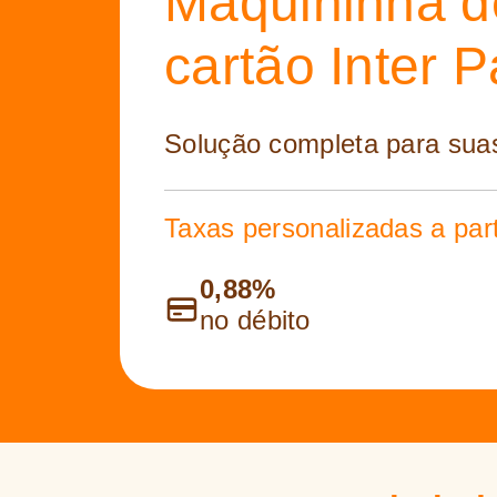
Maquininha d
cartão Inter 
Solução completa para sua
Taxas personalizadas a part
0,88%
no débito