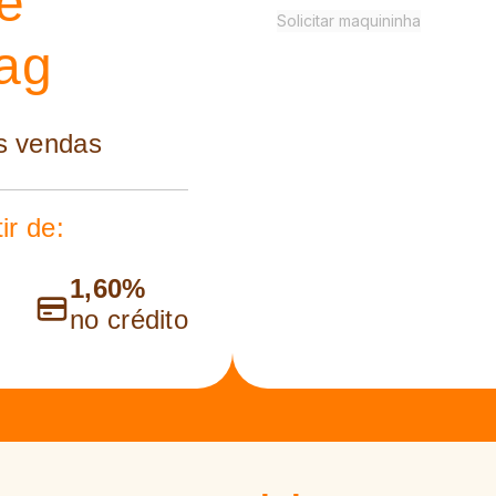
e
Solicitar maquininha
Pag
s vendas
ir de:
1,60%
no crédito