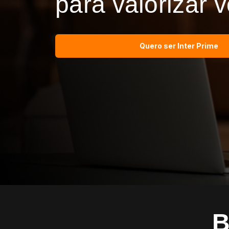
para valorizar 
Quero ser Inter Prime
B