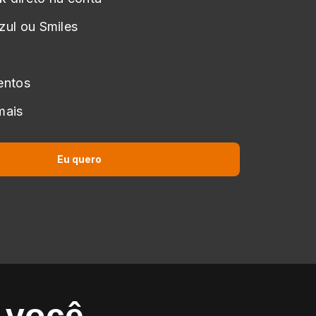
zul ou Smiles
entos
mais
Eu quero
a você