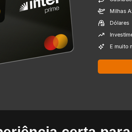
Milhas A
Dólares
Investim
E muito 
eriência certa par