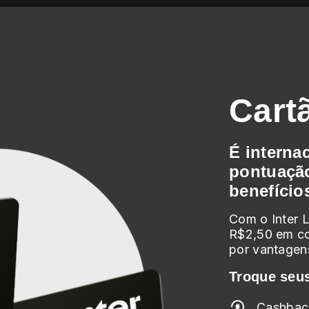
Cart
É interna
pontuação
benefício
Com o Inter 
R$2,50 em co
por vantagen
Troque seus
Cashback