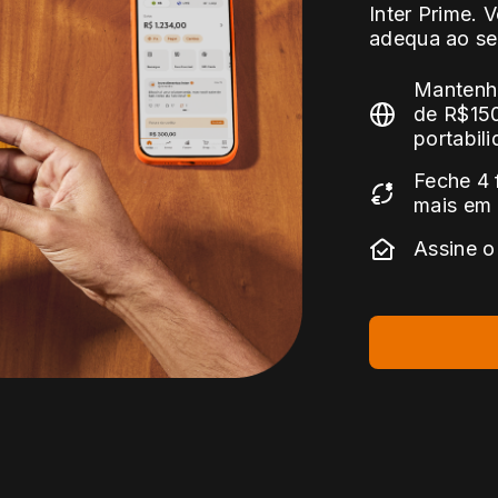
Inter Prime. 
adequa ao s
Mantenha
de R$150
portabil
Feche 4 
mais em 
Assine o