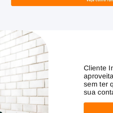
Cliente 
aproveit
sem ter 
sua conta