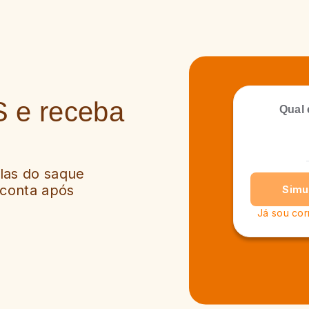
 e receba
Qual 
!
las do saque
 conta após
Simu
Já sou cor