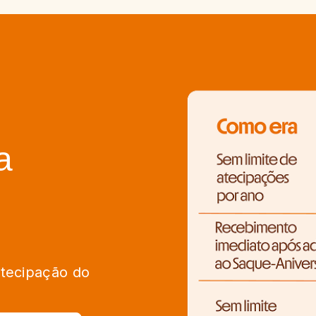
a
tecipação do