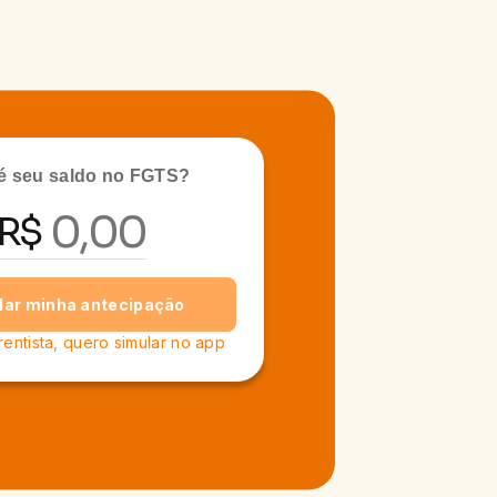
é seu saldo no FGTS?
R$
lar minha antecipação
rentista, quero simular no app