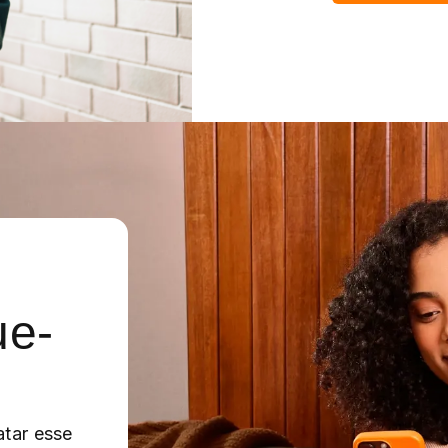
ue-
atar esse