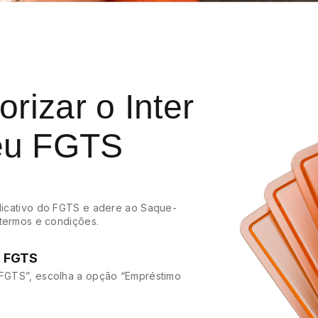
rizar o Inter
seu FGTS
plicativo do FGTS e adere ao Saque-
s termos e condições.
u FGTS
u FGTS”, escolha a opção “Empréstimo