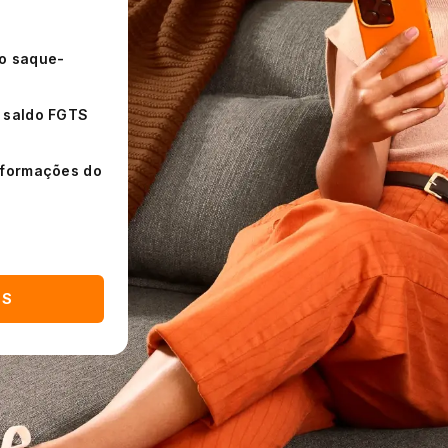
lo saque-
r saldo FGTS
informações do
TS