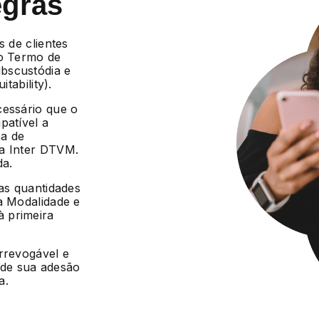
egras
s de clientes
 o Termo de
bscustódia e
tability).
cessário que o
patível a
ca de
da Inter DTVM.
da.
 as quantidades
a Modalidade e
 primeira
irrevogável e
r de sua adesão
a.