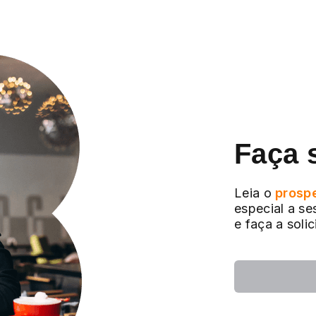
Faça 
Leia o
prosp
especial a se
e faça a soli