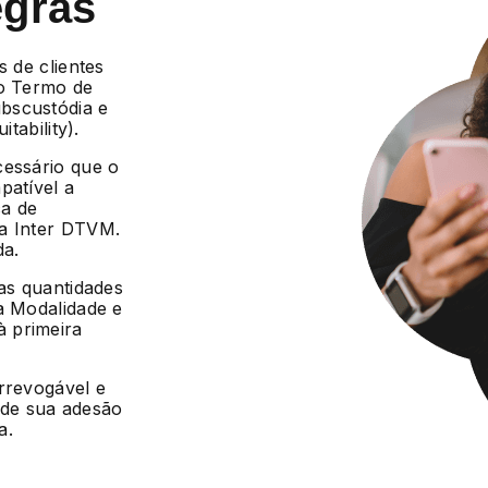
egras
s de clientes
 o Termo de
bscustódia e
tability).
cessário que o
patível a
ca de
da Inter DTVM.
da.
 as quantidades
a Modalidade e
 primeira
irrevogável e
r de sua adesão
a.