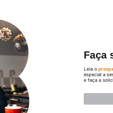
Faça 
Leia o
prosp
especial a se
e faça a soli