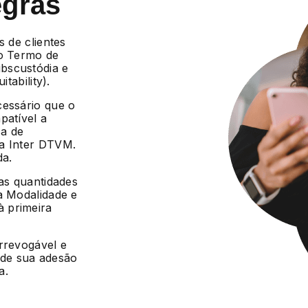
egras
s de clientes
 o Termo de
bscustódia e
tability).
cessário que o
patível a
ca de
da Inter DTVM.
da.
 as quantidades
a Modalidade e
 primeira
irrevogável e
r de sua adesão
a.