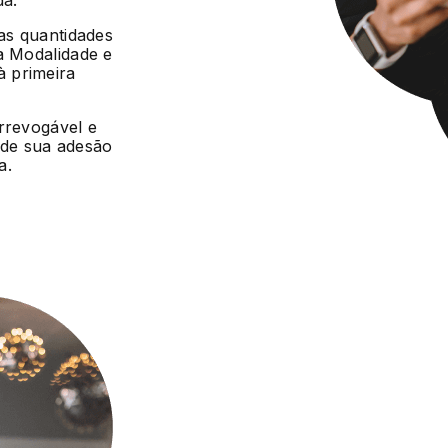
da.
 as quantidades
a Modalidade e
 primeira
irrevogável e
r de sua adesão
a.