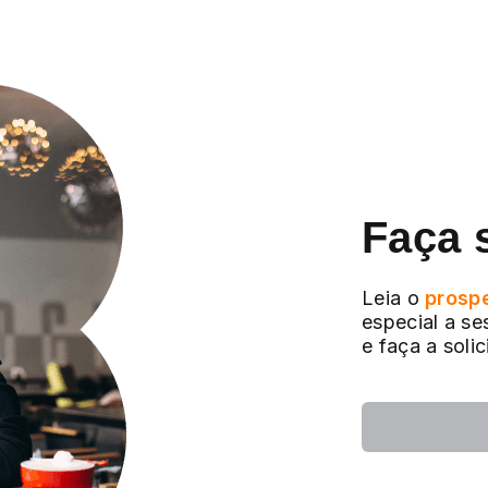
Faça 
Leia o
prosp
especial a se
e faça a soli