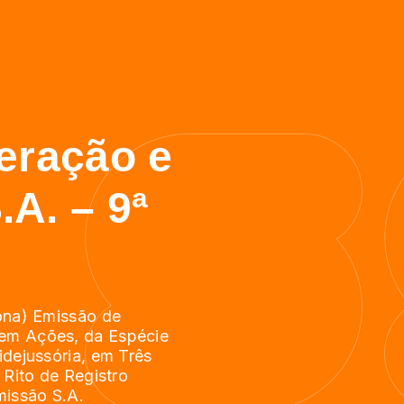
eração e
A. – 9ª
nona) Emissão de
 em Ações, da Espécie
idejussória, em Três
 Rito de Registro
missão S.A.