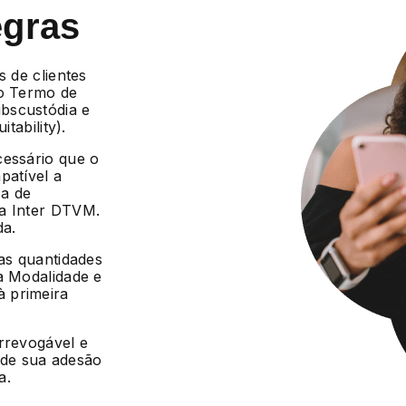
egras
s de clientes
 o Termo de
bscustódia e
tability).
cessário que o
patível a
ca de
da Inter DTVM.
da.
 as quantidades
a Modalidade e
 primeira
irrevogável e
r de sua adesão
a.