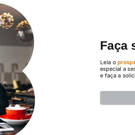
Faça 
Leia o
prosp
especial a se
e faça a soli