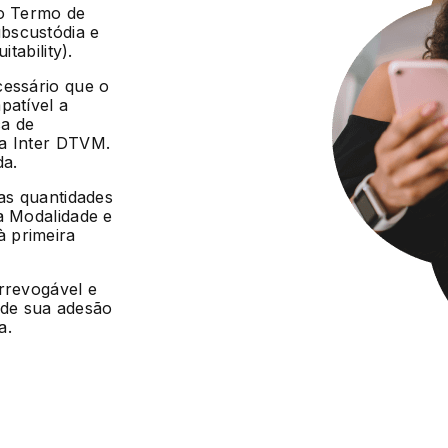
 o Termo de
bscustódia e
tability).
cessário que o
patível a
ca de
da Inter DTVM.
da.
 as quantidades
a Modalidade e
 primeira
irrevogável e
r de sua adesão
a.