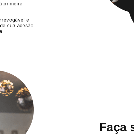
 primeira
irrevogável e
r de sua adesão
a.
Faça 