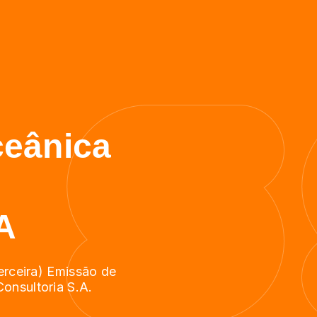
ceânica
A
erceira) Emissão de
onsultoria S.A.