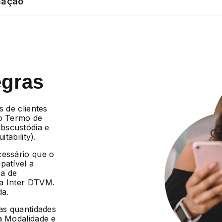
dação
egras
s de clientes
 o Termo de
bscustódia e
tability).
cessário que o
patível a
ca de
da Inter DTVM.
da.
 as quantidades
a Modalidade e