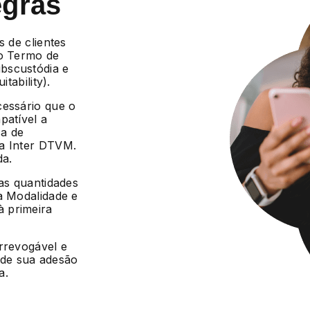
egras
s de clientes
 o Termo de
bscustódia e
tability).
cessário que o
patível a
ca de
da Inter DTVM.
da.
 as quantidades
a Modalidade e
 primeira
irrevogável e
r de sua adesão
a.