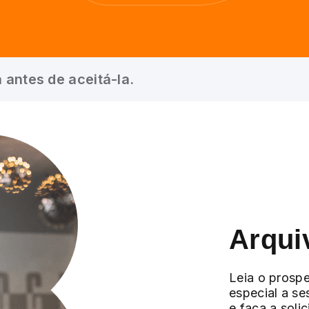
 antes de aceitá-la.
Arqui
Leia o prospe
especial a se
e faça a soli