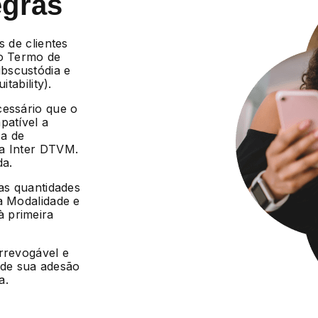
egras
s de clientes
 o Termo de
bscustódia e
tability).
cessário que o
patível a
ca de
da Inter DTVM.
da.
 as quantidades
a Modalidade e
 primeira
irrevogável e
r de sua adesão
a.