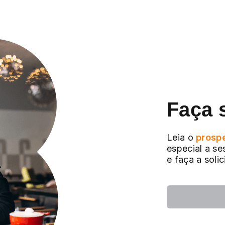
Faça 
Leia o
prosp
especial a se
e faça a soli