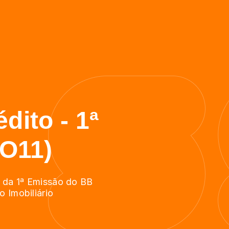
dito - 1ª
O11)
s da 1ª Emissão do BB
 Imobiliário