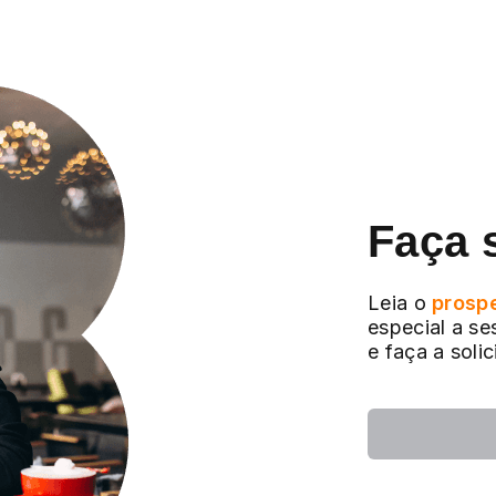
Faça 
Leia o
prosp
especial a se
e faça a soli