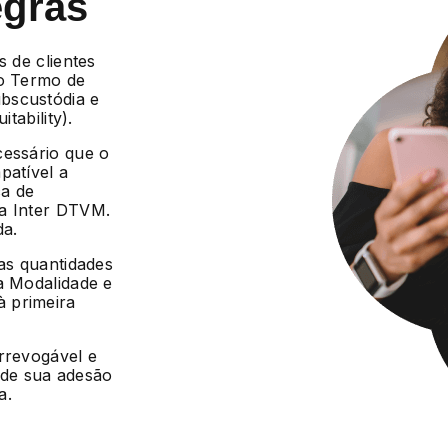
egras
s de clientes
 o Termo de
bscustódia e
tability).
cessário que o
patível a
ca de
da Inter DTVM.
da.
 as quantidades
a Modalidade e
 primeira
irrevogável e
r de sua adesão
a.