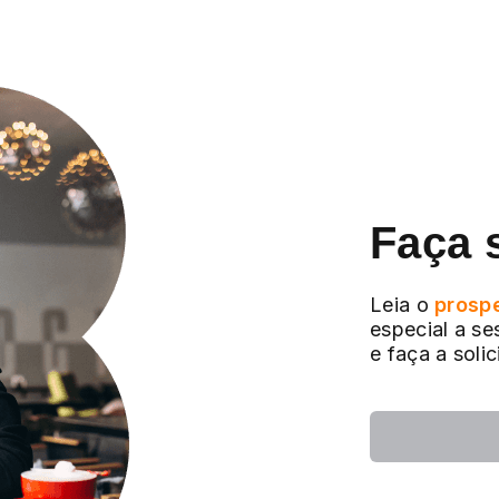
Faça 
Leia o
prosp
especial a se
e faça a soli