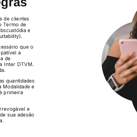
egras
s de clientes
 o Termo de
bscustódia e
tability).
cessário que o
patível a
ca de
da Inter DTVM.
da.
 as quantidades
a Modalidade e
 primeira
irrevogável e
r de sua adesão
a.