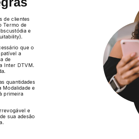
egras
s de clientes
 o Termo de
bscustódia e
tability).
cessário que o
patível a
ca de
da Inter DTVM.
da.
 as quantidades
a Modalidade e
 primeira
irrevogável e
r de sua adesão
a.