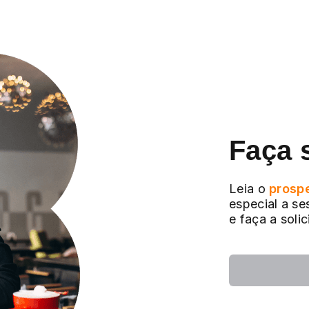
Faça 
Leia o
prosp
especial a se
e faça a soli