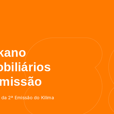
lkano
biliários
Emissão
s da 2ª Emissão do Kilima