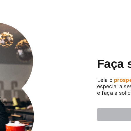
Faça 
Leia o
prosp
especial a se
e faça a soli