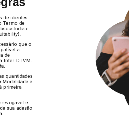
egras
s de clientes
 o Termo de
bscustódia e
tability).
cessário que o
patível a
ca de
da Inter DTVM.
da.
 as quantidades
a Modalidade e
 primeira
irrevogável e
r de sua adesão
a.