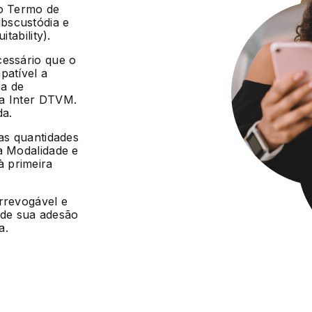
 o Termo de
bscustódia e
tability).
cessário que o
patível a
ca de
da Inter DTVM.
da.
 as quantidades
a Modalidade e
 primeira
irrevogável e
r de sua adesão
a.