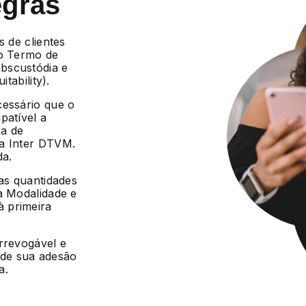
egras
s de clientes
 o Termo de
bscustódia e
tability).
cessário que o
patível a
ca de
da Inter DTVM.
da.
 as quantidades
a Modalidade e
 primeira
irrevogável e
r de sua adesão
a.