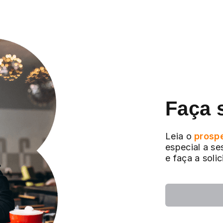
Faça 
Leia o
prosp
especial a se
e faça a soli