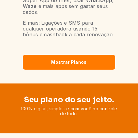
Super App do Inter, usar
WhatsApp
,
Waze
e mais apps sem gastar seus
dados.
E mais: Ligações e SMS para
qualquer operadora usando 15,
bônus e cashback a cada renovação.
Mostrar Planos
Seu plano do seu jeito.
100% digital, simples e com você no controle
de tudo.