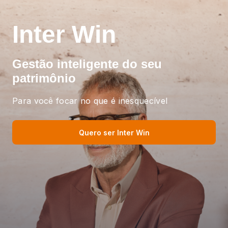
Inter Win
Gestão inteligente
do seu
patrimônio
Para você focar no que é inesquecível
Quero ser Inter Win