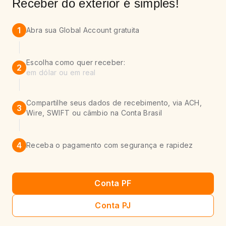
Receber do exterior é simples!
1
Abra sua Global Account gratuita
Escolha como quer receber:
2
em dólar ou em real
Compartilhe seus dados de recebimento, via ACH,
3
Wire, SWIFT ou câmbio na Conta Brasil
4
Receba o pagamento com segurança e rapidez
Conta PF
Conta PJ