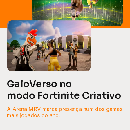
GaloVerso no
modo Fortinite Criativo
A Arena MRV marca presença
num dos games
mais jogados
do ano.