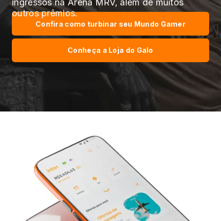
ingressos na Arena MRV, além de muitos
outros prêmios.
Confira como turbinar seu Mundo Gamer
Conheça a Loja do Galo
Isto não é patrocinado, apoiado ou
administrado pela Epic Games, Inc.