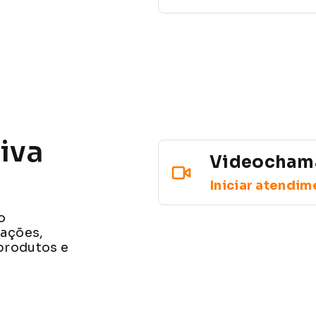
iva
Videochama
Iniciar atendim
o
mações,
produtos e