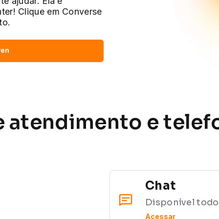
te ajudar. Ela é
nter! Clique em Converse
to.
ven
e atendimento
e telef
Chat
Disponível todos
Acessar