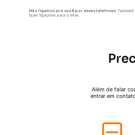
Não ligamos pra você por esses telefones.
Também n
fazer ligações para o Inter.
Prec
Além de falar c
entrar em conta