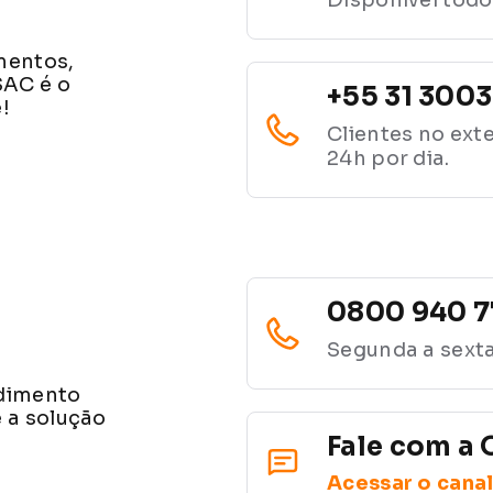
mentos,
SAC é o
+55 31 300
!
Clientes no exte
24h por dia.
0800 940 7
Segunda a sexta
ndimento
 a solução
Fale com a 
Acessar o cana