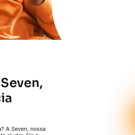
 Seven,
ia
a? A Seven, nossa