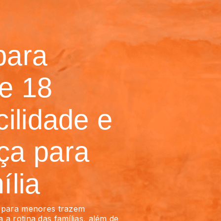
para
e 18
cilidade e
ça para
ília
as para menores trazem
a a rotina das famílias, além de