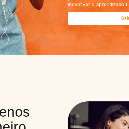
incentivar o aprendizado f
Sab
uenos
heiro