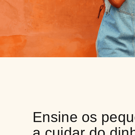
Ensine os peq
a cuidar do din