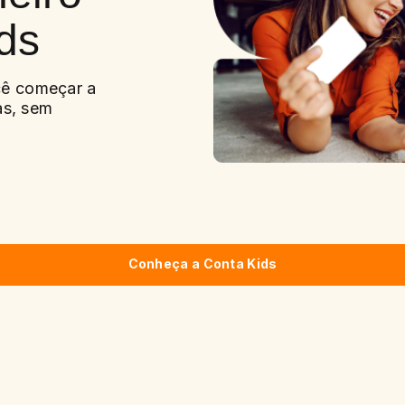
ds
cê começar a
ças, sem
Conheça a Conta Kids