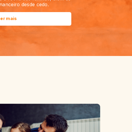
inanceiro desde cedo.
er mais