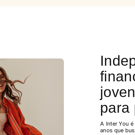
Inde
finan
joven
para 
A Inter You é
anos que bus