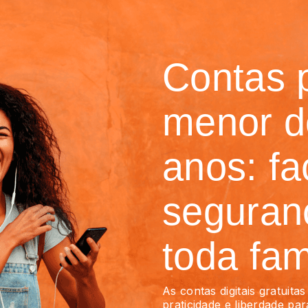
Contas 
menor d
anos: fa
seguran
toda fam
As contas digitais gratuit
praticidade e liberdade par