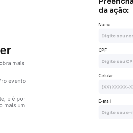
Preencha 
da ação:
Nome
er
CPF
sobra mais
Celular
 Pro evento
e, e é por
E-mail
do mais um
Autorizo o I