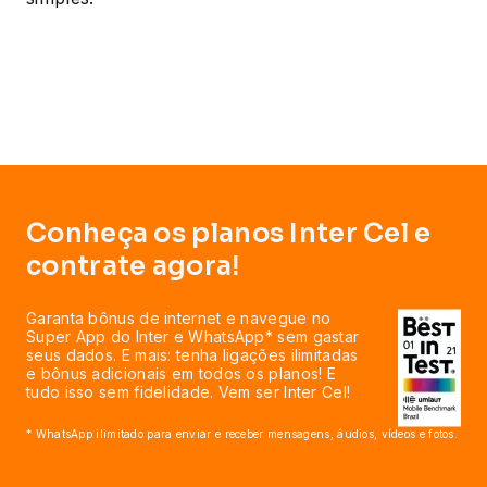
Conheça os planos Inter Cel e
contrate agora!
Garanta bônus de internet e navegue no
Super App do Inter e WhatsApp* sem gastar
seus dados. E mais: tenha ligações ilimitadas
e bônus adicionais em todos os planos! E
tudo isso sem fidelidade. Vem ser Inter Cel!
* WhatsApp ilimitado para enviar e receber mensagens, áudios, vídeos e fotos.