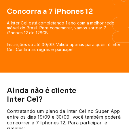
Concorra a 7 iPhones 12
A Inter Cel está completando 1 ano com a melhor rede
móvel do Brasil. Para comemorar, vamos sortear 7
iPhones 12 de 128GB.
Inscrições só até 30/09. Válido apenas para quem é Inter
Cel. Confira as regras e participe!
Ainda não é cliente
Inter Cel?
Contratando um plano da Inter Cel no Super App
entre os dias 19/09 e 30/09, você também poderá
concorrer a 7 Iphones 12. Para participar, é
simples: