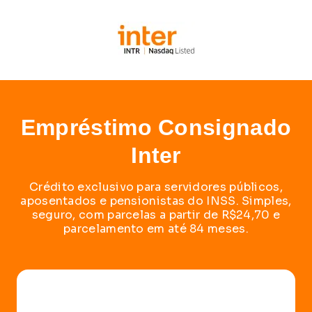
Empréstimo
Consignado
Inter
Crédito exclusivo para servidores públicos,
aposentados e pensionistas do INSS. Simples,
seguro, com parcelas a partir de R$24,70 e
parcelamento em até 84 meses.