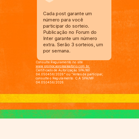
Cada post garante um
número para você
participar do sorteio.
Publicação no Forum do
Inter garante um número
extra. Serão 3 sorteios, um
por semana.
Consulte Regulamento no site
www.promocaorolealeatorio.com.br.
Certificado de Autorização SPA/MF
04.050456/2026" ou "Antes de participar,
consulte o Regulamento. C.A SPA/MF
04.050456/2026