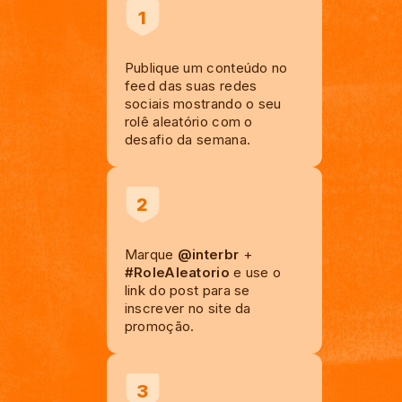
1
Publique um conteúdo no
feed das suas redes
sociais mostrando o seu
rolê aleatório com o
desafio da semana.
2
Marque
@interbr
+
#RoleAleatorio
e use o
link do post para se
inscrever no site da
promoção.
3