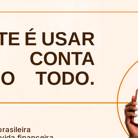
TE
É
USAR
CONTA
DO
TODO.
brasileira
vida financeira