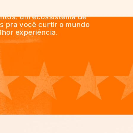
mercial, conta, cartão e
entos: um ecossistema de
s pra você curtir o mundo
hor experiência.