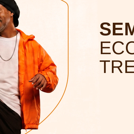
SE
EC
TR