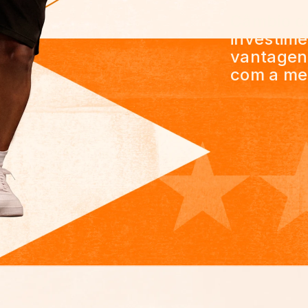
Câmbio co
investim
vantagen
com a mel