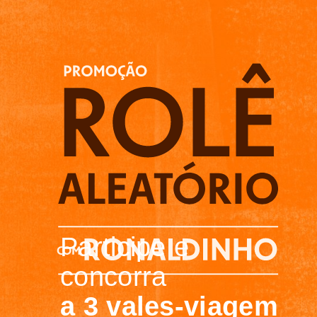
Participe e
concorra
a 3 vales-viagem