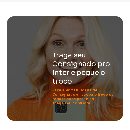
Traga seu
Consignado
pro
Inter e pegue o
troco!
Faça a Portabilidade de
Consignado e receba o troco ou
reduza suas parcelas.
Traga seu contrato!