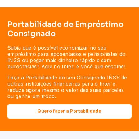
Portabilidade de Empréstimo
Consignado
Sabia que é possível economizar no seu
empréstimo para aposentados e pensionistas do
INSS ou pegar mais dinheiro rápido e sem
burocracias? Aqui no Inter, é você que escolhe!
Faça a Portabilidade do seu Consignado INSS de
outras instituições financeiras para o Inter e
reduza agora mesmo o valor das suas parcelas
ou ganhe um troco.
Quero fazer a Portabilidade