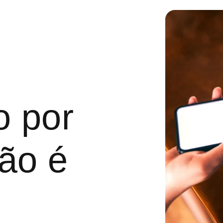
is
 por
ão é