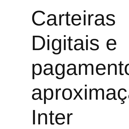
pra você
▸
Cartão de Débito e Crédito
▸
Carteiras Digita
Carteiras
Digitais e
pagamento
aproximaç
Inter