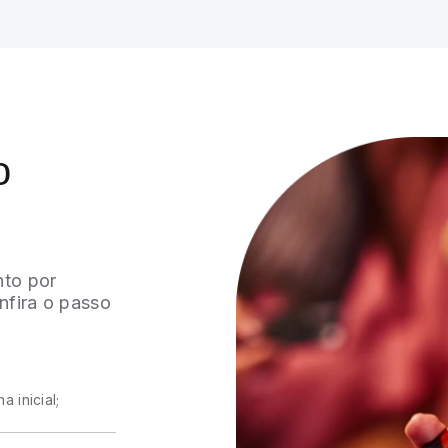
o
nto por
nfira o passo
 inicial;