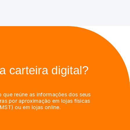
 carteira digital?
 que reúne as informações dos seus
ras por aproximação em lojas físicas
MST) ou em lojas online.