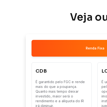
Veja o
Renda Fixa
CDB
L
É garantido pelo FGC e rende
É u
mais do que a poupança.
pel
Quanto mais tempo deixar
ope
investido, maior será o
imo
rendimento e a alíquota do IR
ins
irá diminuir.
ise