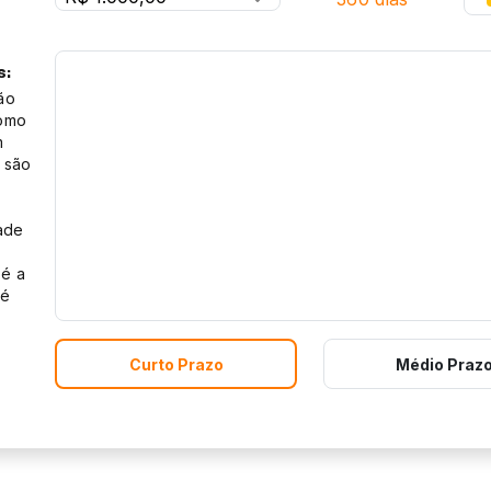
s:
tão
como
m
 são
dade
 é a
 é
Curto Prazo
Médio Praz