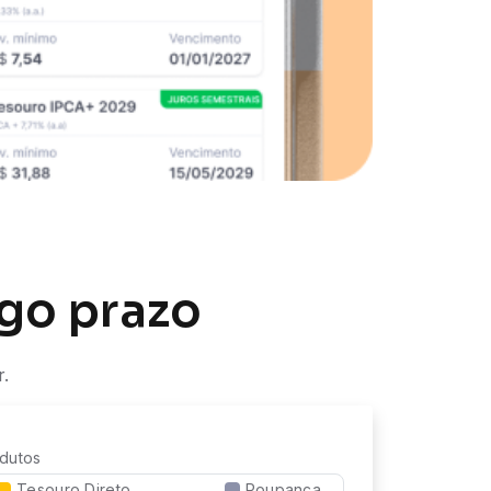
ngo prazo
r.
dutos
Tesouro Direto
Poupança